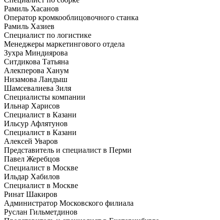
Рамиль Хасанов
Оператор кромкооблицовочного станка
Рамиль Хазиев
Специалист по логистике
Менеджеры маркетингового отдела
Зухра Миндиярова
Ситдикова Татьяна
Алекперова Ханум
Низамова Ландыш
Шамсевалиева Зиля
Специалисты компании
Ильнар Харисов
Специалист в Казани
Ильсур Афлятунов
Специалист в Казани
Алексей Уваров
Представитель и специалист в Перми
Павел Жеребцов
Cпециалист в Москве
Ильдар Хабилов
Cпециалист в Москве
Ринат Шакиров
Администратор Московского филиала
Руслан Гильметдинов