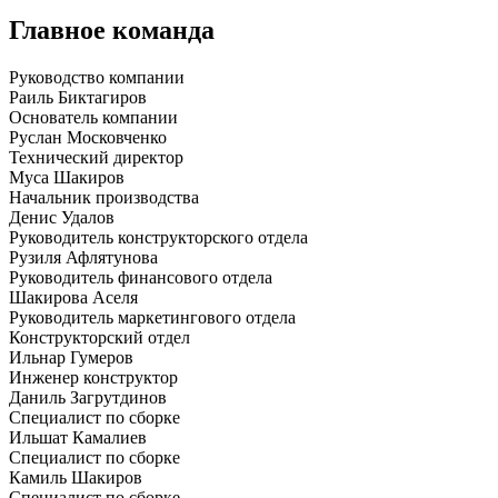
Главное команда
Руководcтво компании
Раиль Биктагиров
Основатель компании
Руслан Московченко
Технический директор
Муса Шакиров
Начальник производства
Денис Удалов
Руководитель конструкторского отдела
Рузиля Афлятунова
Руководитель финансового отдела
Шакирова Аселя
Руководитель маркетингового отдела
Конструкторский отдел
Ильнар Гумеров
Инженер конструктор
Даниль Загрутдинов
Специалист по сборке
Ильшат Камалиев
Специалист по сборке
Камиль Шакиров
Специалист по сборке